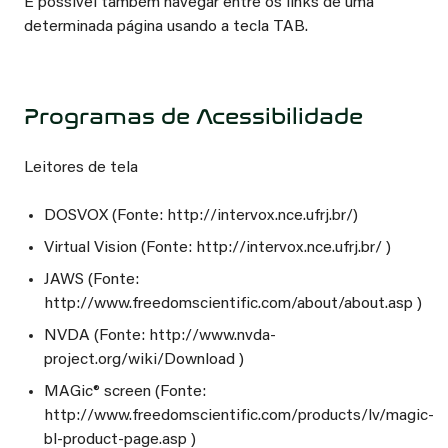
É possível também navegar entre os links de uma
determinada página usando a tecla TAB.
Programas de Acessibilidade
Leitores de tela
DOSVOX (Fonte: http://intervox.nce.ufrj.br/)
Virtual Vision (Fonte: http://intervox.nce.ufrj.br/ )
JAWS (Fonte:
http://www.freedomscientific.com/about/about.asp )
NVDA (Fonte: http://www.nvda-
project.org/wiki/Download )
MAGic® screen (Fonte:
http://www.freedomscientific.com/products/lv/magic-
bl-product-page.asp )